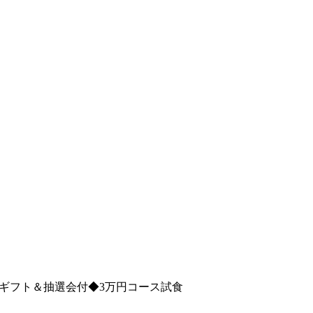
onギフト＆抽選会付◆3万円コース試食