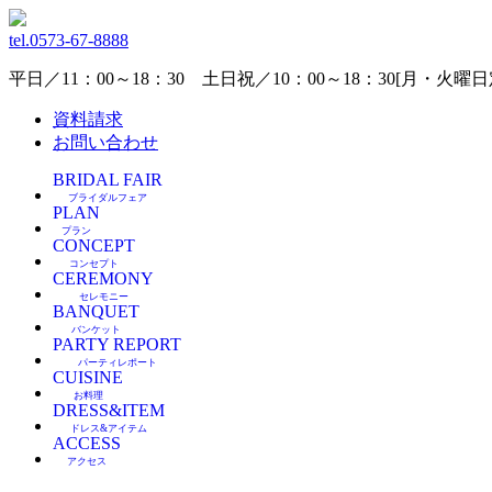
tel.
0573-67-8888
平日／11：00～18：30 土日祝／10：00～18：30[月・火
資料請求
お問い合わせ
BRIDAL FAIR
ブライダルフェア
PLAN
プラン
CONCEPT
コンセプト
CEREMONY
セレモニー
BANQUET
バンケット
PARTY REPORT
パーティレポート
CUISINE
お料理
DRESS&ITEM
ドレス&アイテム
ACCESS
アクセス