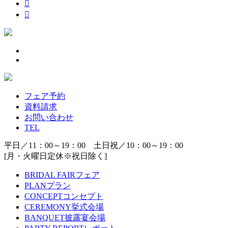
フェア予約
資料請求
お問い合わせ
TEL
平日／11：00～19：00 土日祝／10：00～19：00
[月・火曜日定休※祝日除く]
BRIDAL FAIR
フェア
PLAN
プラン
CONCEPT
コンセプト
CEREMONY
挙式会場
BANQUET
披露宴会場