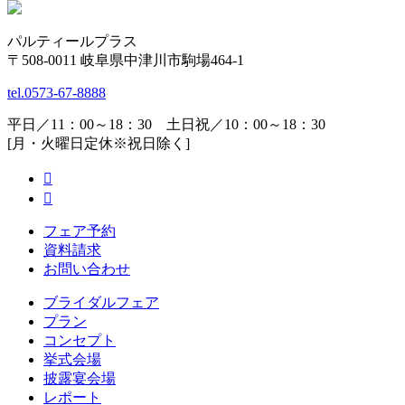
パルティールプラス
〒508-0011 岐阜県中津川市駒場464-1
tel.
0573-67-8888
平日／11：00～18：30 土日祝／10：00～18：30
[月・火曜日定休※祝日除く]
フェア予約
資料請求
お問い合わせ
ブライダルフェア
プラン
コンセプト
挙式会場
披露宴会場
レポート