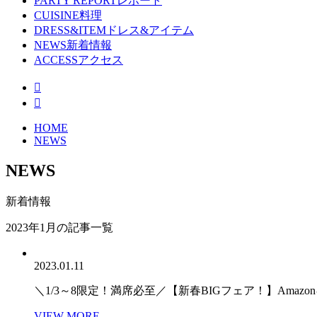
PARTY REPORT
レポート
CUISINE
料理
DRESS&ITEM
ドレス&アイテム
NEWS
新着情報
ACCESS
アクセス
HOME
NEWS
NEWS
新着情報
2023年1月の記事一覧
2023.01.11
＼1/3～8限定！満席必至／【新春BIGフェア！】Amaz
VIEW MORE