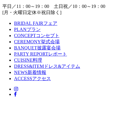
平日／11：00～19：00 土日祝／10：00～19：00
[月・火曜日定休※祝日除く]
BRIDAL FAIR
フェア
PLAN
プラン
CONCEPT
コンセプト
CEREMONY
挙式会場
BANQUET
披露宴会場
PARTY REPORT
レポート
CUISINE
料理
DRESS&ITEM
ドレス&アイテム
NEWS
新着情報
ACCESS
アクセス