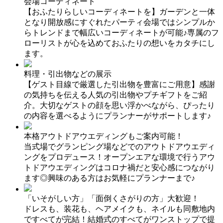
会場コーディネート
【おふたりらしいコーディネートを】ガーデンと一体
となり開放感にすぐれたパーティ会場ではシンプルか
らトレンドまで幅広いコーディネートが可能♪専属のフ
ローリストが心を込めておふたりの想いをカタチにし
ます。
料理・引出物などの展示
【ゲスト目線で厳選した引出物を豊富にご用意】感謝
の気持ちを伝える人気の引出物やプチギフトをご紹
介。大切なゲストの顔を思い浮かべながら、ぴったり
の内容を選べるようにプランナーがサポートします♪
本格アウトドアウエディングもご案内可能！
当式場でグランピング場などでのアウトドアウエディ
ングをプロデュース！オープンエアな環境で行うアウ
トドアウエディングはコロナ禍だと安心感につながり
ます◎興味のある方はお気軽にプランナーまで♪
「いそがしい方」「面倒くさがりの方」大歓迎！
ドレスも、装花も、ヘアメイクも、ネイルも同敷地内
ですべてが完結！結婚式のすべてがワンストップで提