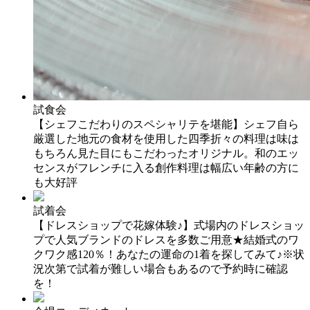
試食会
【シェフこだわりのスペシャリテを堪能】シェフ自ら
厳選した地元の食材を使用した四季折々の料理は味は
もちろん見た目にもこだわったオリジナル。和のエッ
センスがフレンチに入る創作料理は幅広い年齢の方に
も大好評
試着会
【ドレスショップで花嫁体験♪】式場内のドレスショッ
プで人気ブランドのドレスを多数ご用意★結婚式のワ
クワク感120％！あなたの運命の1着を探してみて♪※状
況次第で試着が難しい場合もあるので予約時に確認
を！