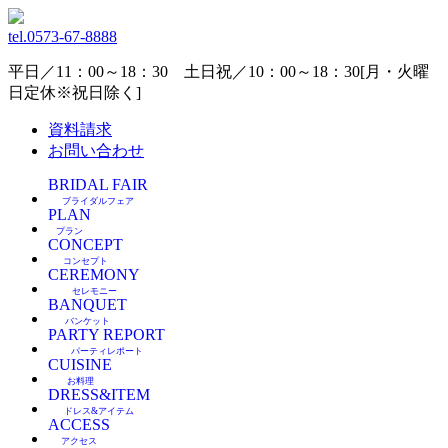
tel.
0573-67-8888
平日／11：00～18：30 土日祝／10：00～18：30[月・火曜
日定休※祝日除く]
資料請求
お問い合わせ
BRIDAL FAIR
ブライダルフェア
PLAN
プラン
CONCEPT
コンセプト
CEREMONY
セレモニー
BANQUET
バンケット
PARTY REPORT
パーティレポート
CUISINE
お料理
DRESS&ITEM
ドレス&アイテム
ACCESS
アクセス