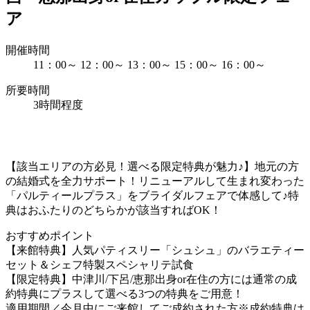
ア
開催時間
11：00～
12：00～
13：00～
15：00～
16：00～
所要時間
3時間程度
【該当エリアの方必見！選べる限定特典が魅力♪】地元の方
の結婚式を全力サポート！リニューアルして生まれ変わった
「パルティールプラス」をブライダルフェアで体感して♪特
典はおふたりのどちらかが該当すればOK！
おすすめポイント
【来館特典】人気パティスリー「シュシュ」のバラエティー
セット＆シェフ特製スペシャリテ試食
【限定特典】中津川/下呂/恵那出身or在住の方には通常の成
約特典にプラスして選べる3つの特典をご用意！
適用期間／今月中にご来館してご成約された方※成約特典は