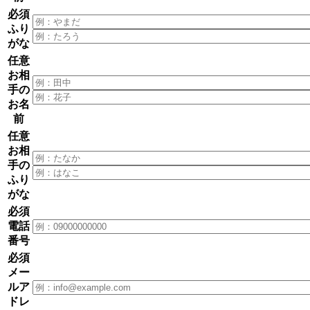
必須
ふり
がな
任意
お相
手の
お名
前
任意
お相
手の
ふり
がな
必須
電話
番号
必須
メー
ルア
ドレ