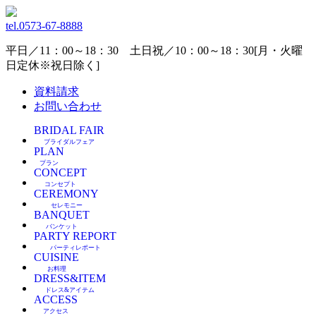
tel.
0573-67-8888
平日／11：00～18：30 土日祝／10：00～18：30[月・火曜
日定休※祝日除く]
資料請求
お問い合わせ
BRIDAL FAIR
ブライダルフェア
PLAN
プラン
CONCEPT
コンセプト
CEREMONY
セレモニー
BANQUET
バンケット
PARTY REPORT
パーティレポート
CUISINE
お料理
DRESS&ITEM
ドレス&アイテム
ACCESS
アクセス