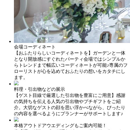
会場コーディネート
【おふたりらしいコーディネートを】ガーデンと一体
となり開放感にすぐれたパーティ会場ではシンプルか
らトレンドまで幅広いコーディネートが可能♪専属のフ
ローリストが心を込めておふたりの想いをカタチにし
ます。
料理・引出物などの展示
【ゲスト目線で厳選した引出物を豊富にご用意】感謝
の気持ちを伝える人気の引出物やプチギフトをご紹
介。大切なゲストの顔を思い浮かべながら、ぴったり
の内容を選べるようにプランナーがサポートします♪
本格アウトドアウエディングもご案内可能！