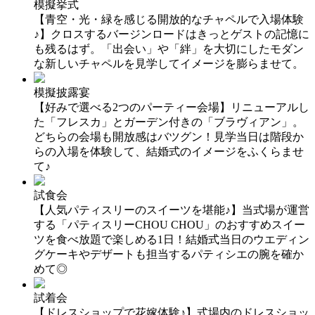
模擬挙式
【青空・光・緑を感じる開放的なチャペルで入場体験
♪】クロスするバージンロードはきっとゲストの記憶に
も残るはず。「出会い」や「絆」を大切にしたモダン
な新しいチャペルを見学してイメージを膨らませて。
模擬披露宴
【好みで選べる2つのパーティー会場】リニューアルし
た「フレスカ」とガーデン付きの「ブラヴィアン」。
どちらの会場も開放感はバツグン！見学当日は階段か
らの入場を体験して、結婚式のイメージをふくらませ
て♪
試食会
【人気パティスリーのスイーツを堪能♪】当式場が運営
する「パティスリーCHOU CHOU」のおすすめスイー
ツを食べ放題で楽しめる1日！結婚式当日のウエディン
グケーキやデザートも担当するパティシエの腕を確か
めて◎
試着会
【ドレスショップで花嫁体験♪】式場内のドレスショッ