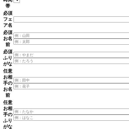
帯
必須
フェ
ア名
必須
お名
前
必須
ふり
がな
任意
お相
手の
お名
前
任意
お相
手の
ふり
がな