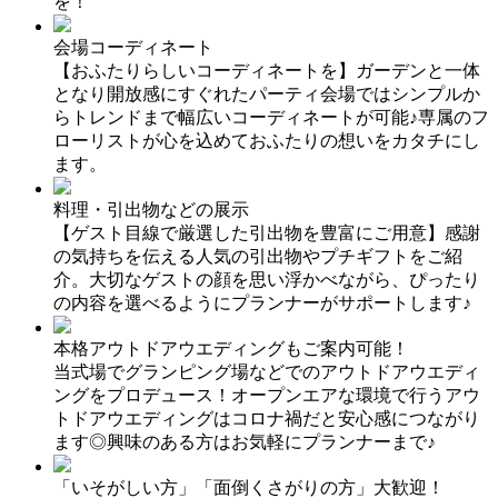
を！
会場コーディネート
【おふたりらしいコーディネートを】ガーデンと一体
となり開放感にすぐれたパーティ会場ではシンプルか
らトレンドまで幅広いコーディネートが可能♪専属のフ
ローリストが心を込めておふたりの想いをカタチにし
ます。
料理・引出物などの展示
【ゲスト目線で厳選した引出物を豊富にご用意】感謝
の気持ちを伝える人気の引出物やプチギフトをご紹
介。大切なゲストの顔を思い浮かべながら、ぴったり
の内容を選べるようにプランナーがサポートします♪
本格アウトドアウエディングもご案内可能！
当式場でグランピング場などでのアウトドアウエディ
ングをプロデュース！オープンエアな環境で行うアウ
トドアウエディングはコロナ禍だと安心感につながり
ます◎興味のある方はお気軽にプランナーまで♪
「いそがしい方」「面倒くさがりの方」大歓迎！