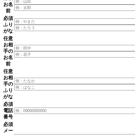
お名
前
必須
ふり
がな
任意
お相
手の
お名
前
任意
お相
手の
ふり
がな
必須
電話
番号
必須
メー