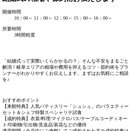
開催時間
10：00～
11：00～
12：00～
15：00～
16：00～
所要時間
3時間程度
「結婚式って実際いくらかかるの？」そんな不安をまるごと
解消！岐阜エリアの相場や費用を抑えるコツ・節約術をプラ
ンナーがわかりやすくお伝えします。まずはお気軽にご相談
を♪
おすすめポイント
【来館特典】人気パティスリー「シュシュ」のバラエティー
セット＆シェフ特製スペシャリテ試食
【成約特典】衣裳/料理/マイクロバス/テーブルコーディネー
ト/印刷物/引出物/見送品/装花などの優待
適用期間／今月中にご来館してご成約された方※成約特典は