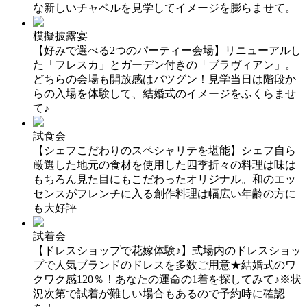
な新しいチャペルを見学してイメージを膨らませて。
模擬披露宴
【好みで選べる2つのパーティー会場】リニューアルし
た「フレスカ」とガーデン付きの「ブラヴィアン」。
どちらの会場も開放感はバツグン！見学当日は階段か
らの入場を体験して、結婚式のイメージをふくらませ
て♪
試食会
【シェフこだわりのスペシャリテを堪能】シェフ自ら
厳選した地元の食材を使用した四季折々の料理は味は
もちろん見た目にもこだわったオリジナル。和のエッ
センスがフレンチに入る創作料理は幅広い年齢の方に
も大好評
試着会
【ドレスショップで花嫁体験♪】式場内のドレスショッ
プで人気ブランドのドレスを多数ご用意★結婚式のワ
クワク感120％！あなたの運命の1着を探してみて♪※状
況次第で試着が難しい場合もあるので予約時に確認