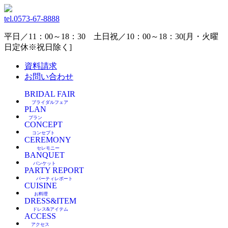
tel.
0573-67-8888
平日／11：00～18：30 土日祝／10：00～18：30[月・火曜
日定休※祝日除く]
資料請求
お問い合わせ
BRIDAL FAIR
ブライダルフェア
PLAN
プラン
CONCEPT
コンセプト
CEREMONY
セレモニー
BANQUET
バンケット
PARTY REPORT
パーティレポート
CUISINE
お料理
DRESS&ITEM
ドレス&アイテム
ACCESS
アクセス