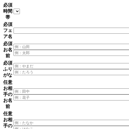
必須
時間
帯
必須
フェ
ア名
必須
お名
前
必須
ふり
がな
任意
お相
手の
お名
前
任意
お相
手の