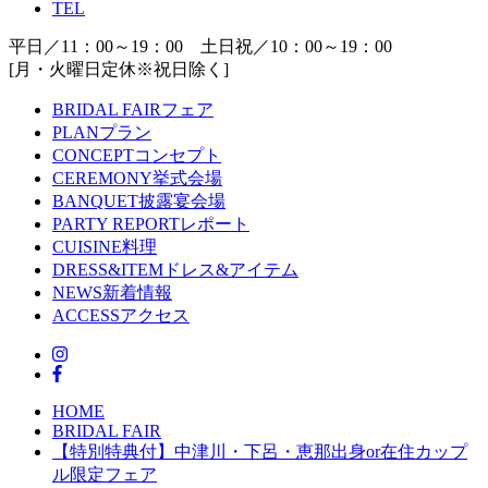
TEL
平日／11：00～19：00 土日祝／10：00～19：00
[月・火曜日定休※祝日除く]
BRIDAL FAIR
フェア
PLAN
プラン
CONCEPT
コンセプト
CEREMONY
挙式会場
BANQUET
披露宴会場
PARTY REPORT
レポート
CUISINE
料理
DRESS&ITEM
ドレス&アイテム
NEWS
新着情報
ACCESS
アクセス
HOME
BRIDAL FAIR
【特別特典付】中津川・下呂・恵那出身or在住カップ
ル限定フェア