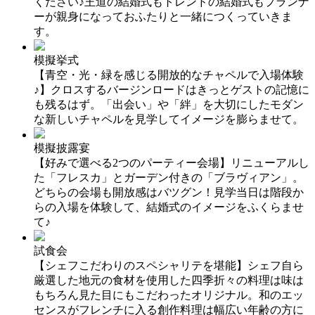
ください♪王道の結婚式もトレンドの結婚式もプランナ
ーが親身になっておふたりと一緒につくっていきま
す。
模擬挙式
【青空・光・緑を感じる開放的なチャペルで入場体験
♪】クロスするバージンロードはきっとゲストの記憶に
も残るはず。「出会い」や「絆」を大切にしたモダン
な新しいチャペルを見学してイメージを膨らませて。
模擬披露宴
【好みで選べる2つのパーティー会場】リニューアルし
た「フレスカ」とガーデン付きの「ブラヴィアン」。
どちらの会場も開放感はバツグン！見学当日は階段か
らの入場を体験して、結婚式のイメージをふくらませ
て♪
試食会
【シェフこだわりのスペシャリテを堪能】シェフ自ら
厳選した地元の食材を使用した四季折々の料理は味は
もちろん見た目にもこだわったオリジナル。和のエッ
センスがフレンチに入る創作料理は幅広い年齢の方に