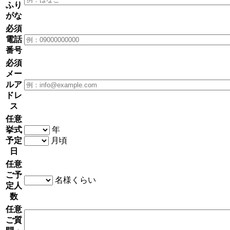
ふり
がな
必須
電話
番号
必須
メー
ルア
ドレ
ス
任意
挙式
年
予定
月頃
日
任意
ご予
名様くらい
定人
数
任意
ご質