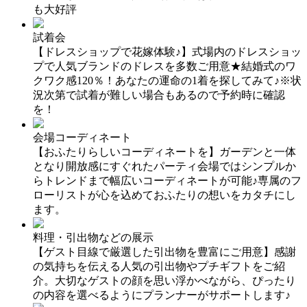
も大好評
試着会
【ドレスショップで花嫁体験♪】式場内のドレスショッ
プで人気ブランドのドレスを多数ご用意★結婚式のワ
クワク感120％！あなたの運命の1着を探してみて♪※状
況次第で試着が難しい場合もあるので予約時に確認
を！
会場コーディネート
【おふたりらしいコーディネートを】ガーデンと一体
となり開放感にすぐれたパーティ会場ではシンプルか
らトレンドまで幅広いコーディネートが可能♪専属のフ
ローリストが心を込めておふたりの想いをカタチにし
ます。
料理・引出物などの展示
【ゲスト目線で厳選した引出物を豊富にご用意】感謝
の気持ちを伝える人気の引出物やプチギフトをご紹
介。大切なゲストの顔を思い浮かべながら、ぴったり
の内容を選べるようにプランナーがサポートします♪