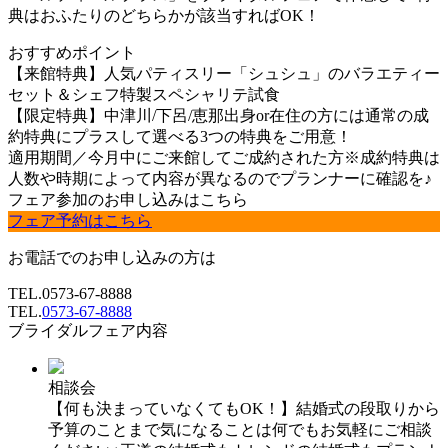
典はおふたりのどちらかが該当すればOK！
おすすめポイント
【来館特典】人気パティスリー「シュシュ」のバラエティー
セット＆シェフ特製スペシャリテ試食
【限定特典】中津川/下呂/恵那出身or在住の方には通常の成
約特典にプラスして選べる3つの特典をご用意！
適用期間／今月中にご来館してご成約された方※成約特典は
人数や時期によって内容が異なるのでプランナーに確認を♪
フェア参加のお申し込みはこちら
フェア予約はこちら
お電話でのお申し込みの方は
TEL.
0573-67-8888
TEL.
0573-67-8888
ブライダルフェア内容
相談会
【何も決まっていなくてもOK！】結婚式の段取りから
予算のことまで気になることは何でもお気軽にご相談