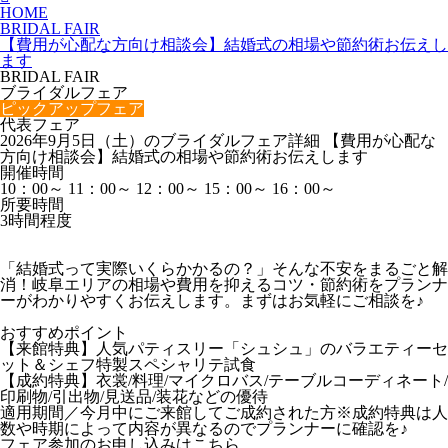
HOME
BRIDAL FAIR
【費用が心配な方向け相談会】結婚式の相場や節約術お伝えし
ます
BRIDAL FAIR
ブライダルフェア
ピックアップフェア
代表フェア
2026年9月5日（土）のブライダルフェア詳細
【費用が心配な
方向け相談会】結婚式の相場や節約術お伝えします
開催時間
10：00～
11：00～
12：00～
15：00～
16：00～
所要時間
3時間程度
「結婚式って実際いくらかかるの？」そんな不安をまるごと解
消！岐阜エリアの相場や費用を抑えるコツ・節約術をプランナ
ーがわかりやすくお伝えします。まずはお気軽にご相談を♪
おすすめポイント
【来館特典】人気パティスリー「シュシュ」のバラエティーセ
ット＆シェフ特製スペシャリテ試食
【成約特典】衣裳/料理/マイクロバス/テーブルコーディネート/
印刷物/引出物/見送品/装花などの優待
適用期間／今月中にご来館してご成約された方※成約特典は人
数や時期によって内容が異なるのでプランナーに確認を♪
フェア参加のお申し込みはこちら