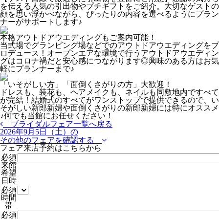
を伝える人気の引出物やプチギフトをご紹介。大切なゲストの
顔を思い浮かべながら、ぴったりの内容を選べるようにプラン
ナーがサポートします♪
本格アウトドアウエディングもご案内可能！
当式場でグランピング場などでのアウトドアウエディングをプ
ロデュース！オープンエアな環境で行うアウトドアウエディン
グはコロナ禍だと安心感につながります◎興味のある方はお気
軽にプランナーまで♪
「いそがしい方」「面倒くさがりの方」大歓迎！
ドレスも、装花も、ヘアメイクも、ネイルも同敷地内ですべて
が完結！結婚式のすべてがワンストップで提供できるので、い
そがしい新郎新婦や面倒くさがりの新郎新婦には特にオススメ
♪何でも当館にお任せください！
ブライダルフェア一覧へ戻る
2026年9月5日（土）の
その他のフェアを確認する
フェア来店予約はこちらから
必須
来館
希望
日時
必須
時間
帯
必須