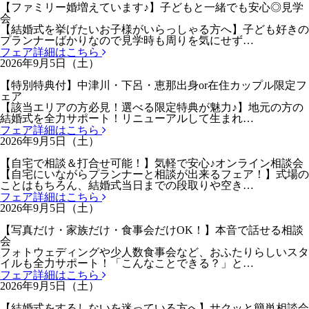
【ファミリー婚増えています♪】子どもと一緒でも安心◎見学
会
【結婚式を挙げたいお子様がいらっしゃる方へ】子ども好きの
プランナーばかりなので見学時も周りを気にせず…
フェア詳細はこちら
2026年9月5日（土）
【特別特典付】中津川・下呂・恵那出身or在住カップル限定フ
ェア
【該当エリアの方必見！選べる限定特典が魅力♪】地元の方の
結婚式を全力サポート！リニューアルして生まれ…
フェア詳細はこちら
2026年9月5日（土）
【自宅で相談＆打合せ可能！】気軽で安心♪オンライン相談会
【自宅にいながらプランナーと相談が出来るフェア！】式場の
ことはもちろん、結婚式当日までの段取りや空き…
フェア詳細はこちら
2026年9月5日（土）
【写真だけ・家族だけ・食事会だけOK！】本音で話せる相談
会
フォトウェディングや少人数食事会など、おふたりらしいスタ
イルも全力サポート！「こんなことできる？」と…
フェア詳細はこちら
2026年9月5日（土）
【結婚式をするしないを迷っている方へ】サクッと簡単相談会