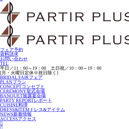
フェア予約
資料請求
お問い合わせ
TEL
平日／11：00～19：00 土日祝／10：00～19：00
[月・火曜日定休※祝日除く]
BRIDAL FAIR
フェア
PLAN
プラン
CONCEPT
コンセプト
CEREMONY
挙式会場
BANQUET
披露宴会場
PARTY REPORT
レポート
CUISINE
料理
DRESS&ITEM
ドレス&アイテム
NEWS
新着情報
ACCESS
アクセス