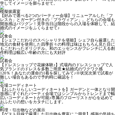
学してイメージを膨らませて。
模擬披露宴
【好みで選べる2つのパーティー会場】リニューアルした「フ
レスカ」とガーデン付きの「ブラヴィアン」。どちらの会場も
開放感はバツグン！見学当日は階段からの入場を体験して、結
婚式のイメージをふくらませて♪
試食会
【シェフこだわりのスペシャリテを堪能】シェフ自ら厳選した
地元の食材を使用した四季折々の料理は味はもちろん見た目に
もこだわったオリジナル。和のエッセンスがフレンチに入る創
作料理は幅広い年齢の方にも大好評
試着会
【ドレスショップで花嫁体験♪】式場内のドレスショップで人
気ブランドのドレスを多数ご用意★結婚式のワクワク感
120％！あなたの運命の1着を探してみて♪※状況次第で試着が
難しい場合もあるので予約時に確認を！
会場コーディネート
【おふたりらしいコーディネートを】ガーデンと一体となり開
放感にすぐれたパーティ会場ではシンプルからトレンドまで幅
広いコーディネートが可能♪専属のフローリストが心を込めて
おふたりの想いをカタチにします。
料理・引出物などの展示
【ゲスト目線で厳選した引出物を豊富にご用意】感謝の気持ち