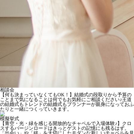
相談会
【何も決まっていなくてもOK！】結婚式の段取りから予算の
ことまで気になることは何でもお気軽にご相談ください♪王道
の結婚式もトレンドの結婚式もプランナーが親身になっておふ
たりと一緒につくっていきます。
模擬挙式
【青空・光・緑を感じる開放的なチャペルで入場体験♪】クロ
スするバージンロードはきっとゲストの記憶にも残るはず。
「出会い」や「絆」を大切にしたモダンな新しいチャペルを見