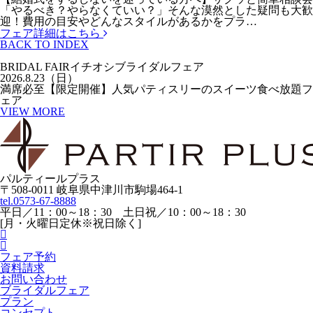
「やるべき？やらなくていい？」そんな漠然とした疑問も大歓
迎！費用の目安やどんなスタイルがあるかをプラ…
フェア詳細はこちら
BACK TO INDEX
BRIDAL FAIR
イチオシブライダルフェア
2026.8.23（日）
満席必至【限定開催】人気パティスリーのスイーツ食べ放題フ
ェア
VIEW MORE
パルティールプラス
〒508-0011 岐阜県中津川市駒場464-1
tel.
0573-67-8888
平日／11：00～18：30 土日祝／10：00～18：30
[月・火曜日定休※祝日除く]
フェア予約
資料請求
お問い合わせ
ブライダルフェア
プラン
コンセプト