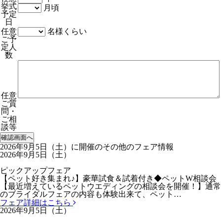
挙式
月頃
予定
日
任意
名様くらい
ご予
定人
数
任意
ご質
問・
ご相
談等
2026年9月5日（土）に開催のその他のフェア情報
2026年9月5日（土）
ピックアップフェア
【ペット好き集まれ♪】豪華試食＆試着付き◆ペットW相談会
【最近増えているペットウエディングの相談会を開催！】通常
のブライダルフェアの内容も体験出来て、ペット…
フェア詳細はこちら
2026年9月5日（土）