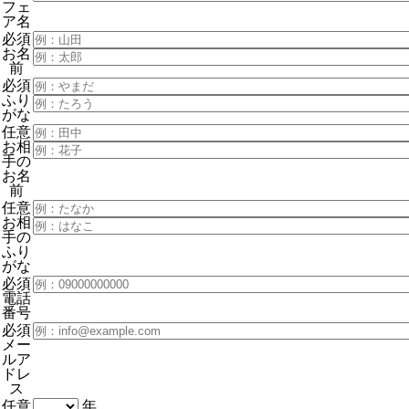
フェ
ア名
必須
お名
前
必須
ふり
がな
任意
お相
手の
お名
前
任意
お相
手の
ふり
がな
必須
電話
番号
必須
メー
ルア
ドレ
ス
任意
年