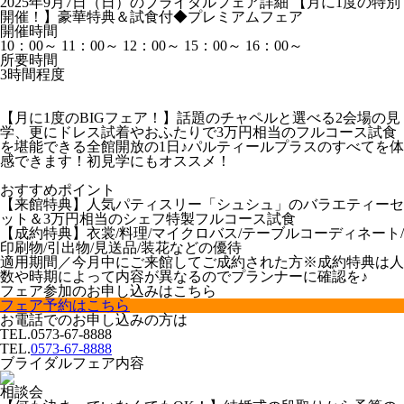
2025年9月7日（日）のブライダルフェア詳細
【月に1度の特別
開催！】豪華特典＆試食付◆プレミアムフェア
開催時間
10：00～
11：00～
12：00～
15：00～
16：00～
所要時間
3時間程度
【月に1度のBIGフェア！】話題のチャペルと選べる2会場の見
学、更にドレス試着やおふたりで3万円相当のフルコース試食
を堪能できる全館開放の1日♪パルティールプラスのすべてを体
感できます！初見学にもオススメ！
おすすめポイント
【来館特典】人気パティスリー「シュシュ」のバラエティーセ
ット＆3万円相当のシェフ特製フルコース試食
【成約特典】衣裳/料理/マイクロバス/テーブルコーディネート/
印刷物/引出物/見送品/装花などの優待
適用期間／今月中にご来館してご成約された方※成約特典は人
数や時期によって内容が異なるのでプランナーに確認を♪
フェア参加のお申し込みはこちら
フェア予約はこちら
お電話でのお申し込みの方は
TEL.
0573-67-8888
TEL.
0573-67-8888
ブライダルフェア内容
相談会