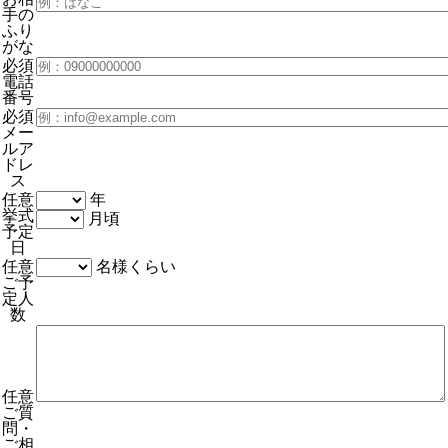
手の
ふり
がな
必須
電話
番号
必須
メー
ルア
ドレ
ス
任意
年
挙式
月頃
予定
日
任意
名様くらい
ご予
定人
数
任意
ご質
問・
ご相