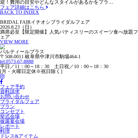
迎！費用の目安やどんなスタイルがあるかをプラ…
フェア詳細はこちら
BACK TO INDEX
BRIDAL FAIR
イチオシブライダルフェア
2026.8.23（日）
満席必至【限定開催】人気パティスリーのスイーツ食べ放題フ
ェア
VIEW MORE
パルティールプラス
〒508-0011 岐阜県中津川市駒場464-1
tel.
0573-67-8888
平日／11：00～18：30 土日祝／10：00～18：30
[月・火曜日定休※祝日除く]
フェア予約
資料請求
お問い合わせ
ブライダルフェア
プラン
コンセプト
挙式会場
披露宴会場
レポート
料理
ドレス&アイテム