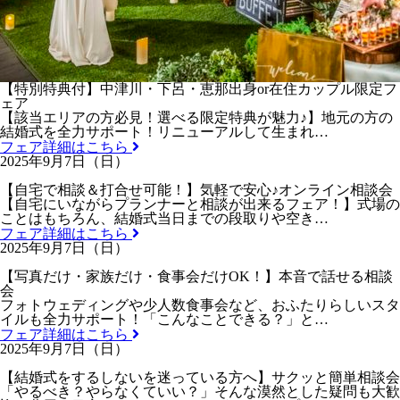
【特別特典付】中津川・下呂・恵那出身or在住カップル限定フ
ェア
【該当エリアの方必見！選べる限定特典が魅力♪】地元の方の
結婚式を全力サポート！リニューアルして生まれ…
フェア詳細はこちら
2025年9月7日（日）
【自宅で相談＆打合せ可能！】気軽で安心♪オンライン相談会
【自宅にいながらプランナーと相談が出来るフェア！】式場の
ことはもちろん、結婚式当日までの段取りや空き…
フェア詳細はこちら
2025年9月7日（日）
【写真だけ・家族だけ・食事会だけOK！】本音で話せる相談
会
フォトウェディングや少人数食事会など、おふたりらしいスタ
イルも全力サポート！「こんなことできる？」と…
フェア詳細はこちら
2025年9月7日（日）
【結婚式をするしないを迷っている方へ】サクッと簡単相談会
「やるべき？やらなくていい？」そんな漠然とした疑問も大歓