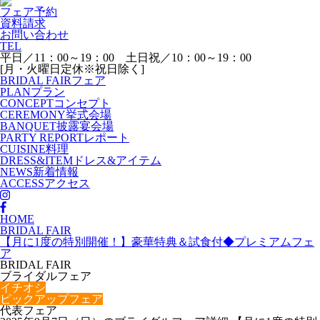
フェア予約
資料請求
お問い合わせ
TEL
平日／11：00～19：00 土日祝／10：00～19：00
[月・火曜日定休※祝日除く]
BRIDAL FAIR
フェア
PLAN
プラン
CONCEPT
コンセプト
CEREMONY
挙式会場
BANQUET
披露宴会場
PARTY REPORT
レポート
CUISINE
料理
DRESS&ITEM
ドレス&アイテム
NEWS
新着情報
ACCESS
アクセス
HOME
BRIDAL FAIR
【月に1度の特別開催！】豪華特典＆試食付◆プレミアムフェ
ア
BRIDAL FAIR
ブライダルフェア
イチオシ
ピックアップフェア
代表フェア