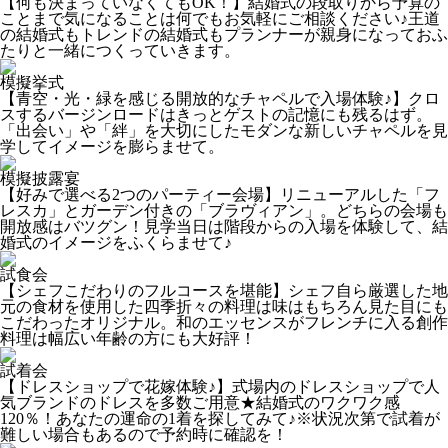
【何も決まっていなくてもOK！】結婚式の段取りから予算の
ことまで気になることは何でもお気軽にご相談ください♪王道
の結婚式もトレンドの結婚式もプランナーが親身になっておふ
たりと一緒につくっていきます。
模擬挙式
【青空・光・緑を感じる開放的なチャペルで入場体験♪】クロ
スするバージンロードはきっとゲストの記憶にも残るはず。
「出会い」や「絆」を大切にしたモダンな新しいチャペルを見
学してイメージを膨らませて。
模擬披露宴
【好みで選べる2つのパーティー会場】リニューアルした「フ
レスカ」とガーデン付きの「ブラヴィアン」。どちらの会場も
開放感はバツグン！見学当日は階段からの入場を体験して、結
婚式のイメージをふくらませて♪
試食会
【シェフこだわりのフルコースを堪能】シェフ自ら厳選した地
元の食材を使用した四季折々の料理は味はもちろん見た目にも
こだわったオリジナル。和のエッセンスがフレンチに入る創作
料理は幅広い年齢の方にも大好評！
試着会
【ドレスショップで花嫁体験♪】式場内のドレスショップで人
気ブランドのドレスを多数ご用意★結婚式のワクワク感
120％！あなたの運命の1着を探してみて♪※状況次第で試着が
難しい場合もあるので予約時に確認を！