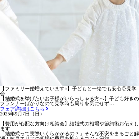
【ファミリー婚増えています♪】子どもと一緒でも安心◎見学
会
【結婚式を挙げたいお子様がいらっしゃる方へ】子ども好きの
プランナーばかりなので見学時も周りを気にせず…
フェア詳細はこちら
2025年9月7日（日）
【費用が心配な方向け相談会】結婚式の相場や節約術お伝えし
ます
「結婚式って実際いくらかかるの？」そんな不安をまるごと解
消！岐阜エリアの相場や費用を抑えるコツ・節約…