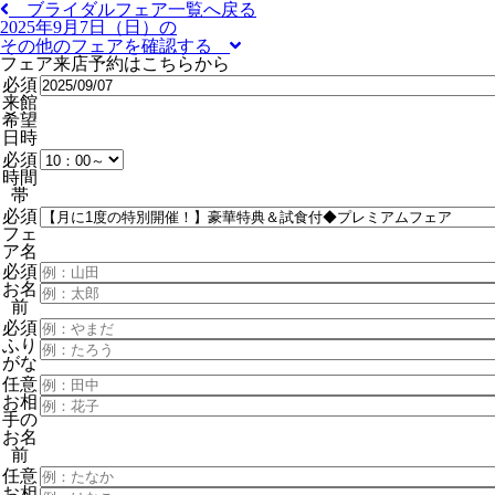
ブライダルフェア一覧へ戻る
2025年9月7日（日）の
その他のフェアを確認する
フェア来店予約はこちらから
必須
来館
希望
日時
必須
時間
帯
必須
フェ
ア名
必須
お名
前
必須
ふり
がな
任意
お相
手の
お名
前
任意
お相