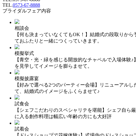
TEL.
0573-67-8888
ブライダルフェア内容
相談会
【何も決まっていなくてもOK！】結婚式の段取りから
ておふたりと一緒につくっていきます。
模擬挙式
【青空・光・緑を感じる開放的なチャペルで入場体験♪
を見学してイメージを膨らませて。
模擬披露宴
【好みで選べる2つのパーティー会場】リニューアルし
て、結婚式のイメージをふくらませて♪
試食会
【シェフこだわりのスペシャリテを堪能】シェフ自ら厳
に入る創作料理は幅広い年齢の方にも大好評
試着会
【ドレスショップで花嫁体験♪】式場内のドレスショッ