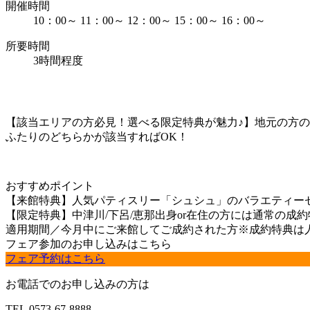
開催時間
10：00～
11：00～
12：00～
15：00～
16：00～
所要時間
3時間程度
【該当エリアの方必見！選べる限定特典が魅力♪】地元の方
ふたりのどちらかが該当すればOK！
おすすめポイント
【来館特典】人気パティスリー「シュシュ」のバラエティー
【限定特典】中津川/下呂/恵那出身or在住の方には通常の成
適用期間／今月中にご来館してご成約された方※成約特典は
フェア参加のお申し込みはこちら
フェア予約はこちら
お電話でのお申し込みの方は
TEL.
0573-67-8888