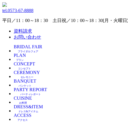
tel.
0573-67-8888
平日／11：00～18：30 土日祝／10：00～18：30[月・火
資料請求
お問い合わせ
BRIDAL FAIR
ブライダルフェア
PLAN
プラン
CONCEPT
コンセプト
CEREMONY
セレモニー
BANQUET
バンケット
PARTY REPORT
パーティレポート
CUISINE
お料理
DRESS&ITEM
ドレス&アイテム
ACCESS
アクセス