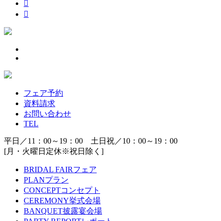
フェア予約
資料請求
お問い合わせ
TEL
平日／11：00～19：00 土日祝／10：00～19：00
[月・火曜日定休※祝日除く]
BRIDAL FAIR
フェア
PLAN
プラン
CONCEPT
コンセプト
CEREMONY
挙式会場
BANQUET
披露宴会場