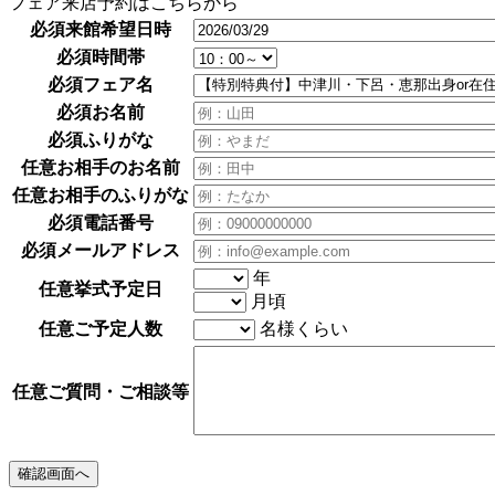
フェア来店予約はこちらから
必須
来館希望日時
必須
時間帯
必須
フェア名
必須
お名前
必須
ふりがな
任意
お相手のお名前
任意
お相手のふりがな
必須
電話番号
必須
メールアドレス
年
任意
挙式予定日
月頃
任意
ご予定人数
名様くらい
任意
ご質問・ご相談等