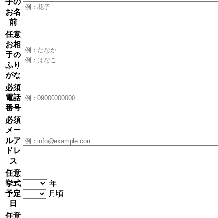
手の
お名
前
任意
お相
手の
ふり
がな
必須
電話
番号
必須
メー
ルア
ドレ
ス
任意
挙式
年
予定
月頃
日
任意