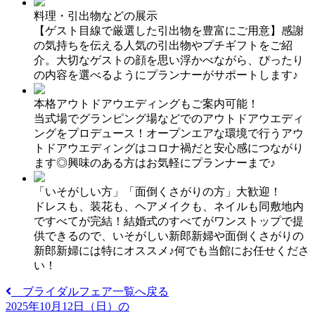
料理・引出物などの展示
【ゲスト目線で厳選した引出物を豊富にご用意】感謝
の気持ちを伝える人気の引出物やプチギフトをご紹
介。大切なゲストの顔を思い浮かべながら、ぴったり
の内容を選べるようにプランナーがサポートします♪
本格アウトドアウエディングもご案内可能！
当式場でグランピング場などでのアウトドアウエディ
ングをプロデュース！オープンエアな環境で行うアウ
トドアウエディングはコロナ禍だと安心感につながり
ます◎興味のある方はお気軽にプランナーまで♪
「いそがしい方」「面倒くさがりの方」大歓迎！
ドレスも、装花も、ヘアメイクも、ネイルも同敷地内
ですべてが完結！結婚式のすべてがワンストップで提
供できるので、いそがしい新郎新婦や面倒くさがりの
新郎新婦には特にオススメ♪何でも当館にお任せくださ
い！
ブライダルフェア一覧へ戻る
2025年10月12日（日）の