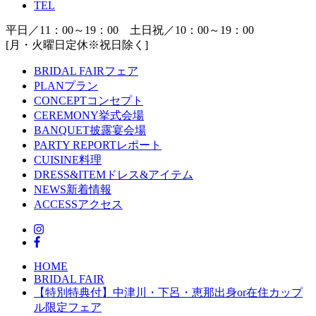
TEL
平日／11：00～19：00 土日祝／10：00～19：00
[月・火曜日定休※祝日除く]
BRIDAL FAIR
フェア
PLAN
プラン
CONCEPT
コンセプト
CEREMONY
挙式会場
BANQUET
披露宴会場
PARTY REPORT
レポート
CUISINE
料理
DRESS&ITEM
ドレス&アイテム
NEWS
新着情報
ACCESS
アクセス
HOME
BRIDAL FAIR
【特別特典付】中津川・下呂・恵那出身or在住カップ
ル限定フェア