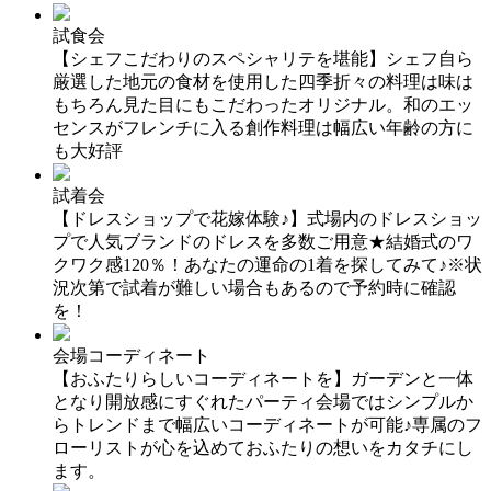
試食会
【シェフこだわりのスペシャリテを堪能】シェフ自ら
厳選した地元の食材を使用した四季折々の料理は味は
もちろん見た目にもこだわったオリジナル。和のエッ
センスがフレンチに入る創作料理は幅広い年齢の方に
も大好評
試着会
【ドレスショップで花嫁体験♪】式場内のドレスショッ
プで人気ブランドのドレスを多数ご用意★結婚式のワ
クワク感120％！あなたの運命の1着を探してみて♪※状
況次第で試着が難しい場合もあるので予約時に確認
を！
会場コーディネート
【おふたりらしいコーディネートを】ガーデンと一体
となり開放感にすぐれたパーティ会場ではシンプルか
らトレンドまで幅広いコーディネートが可能♪専属のフ
ローリストが心を込めておふたりの想いをカタチにし
ます。