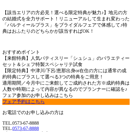
【該当エリアの方必見！選べる限定特典が魅力♪】地元の方
の結婚式を全力サポート！リニューアルして生まれ変わった
「パルティールプラス」をブライダルフェアで体感して♪特
典はおふたりのどちらかが該当すればOK！
おすすめポイント
【来館特典】人気パティスリー「シュシュ」のバラエティー
セット＆シェフ特製スペシャリテ試食
【限定特典】中津川/下呂/恵那出身or在住の方には通常の成
約特典にプラスして選べる3つの特典をご用意！
適用期間／今月中にご来館してご成約された方※成約特典は
人数や時期によって内容が異なるのでプランナーに確認を♪
フェア参加のお申し込みはこちら
フェア予約はこちら
お電話でのお申し込みの方は
TEL.
0573-67-8888
TEL.
0573-67-8888