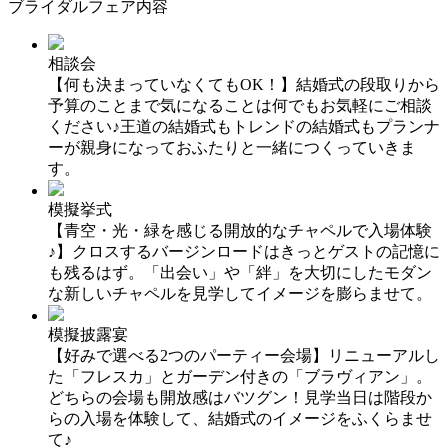
ブライダルフェア内容
相談会
【何も決まっていなくてもOK！】結婚式の段取りから
予算のことまで気になることは何でもお気軽にご相談
ください♪王道の結婚式もトレンドの結婚式もプランナ
ーが親身になっておふたりと一緒につくっていきま
す。
模擬挙式
【青空・光・緑を感じる開放的なチャペルで入場体験
♪】クロスするバージンロードはきっとゲストの記憶に
も残るはず。「出会い」や「絆」を大切にしたモダン
な新しいチャペルを見学してイメージを膨らませて。
模擬披露宴
【好みで選べる2つのパーティー会場】リニューアルし
た「フレスカ」とガーデン付きの「ブラヴィアン」。
どちらの会場も開放感はバツグン！見学当日は階段か
らの入場を体験して、結婚式のイメージをふくらませ
て♪