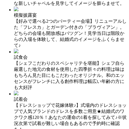
な新しいチャペルを見学してイメージを膨らませて。
模擬披露宴
【好みで選べる2つのパーティー会場】リニューアルし
た「フレスカ」とガーデン付きの「ブラヴィアン」。
どちらの会場も開放感はバツグン！見学当日は階段か
らの入場を体験して、結婚式のイメージをふくらませ
て♪
試食会
【シェフこだわりのスペシャリテを堪能】シェフ自ら
厳選した地元の食材を使用した四季折々の料理は味は
もちろん見た目にもこだわったオリジナル。和のエッ
センスがフレンチに入る創作料理は幅広い年齢の方に
も大好評
試着会
【ドレスショップで花嫁体験♪】式場内のドレスショッ
プで人気ブランドのドレスを多数ご用意★結婚式のワ
クワク感120％！あなたの運命の1着を探してみて♪※状
況次第で試着が難しい場合もあるので予約時に確認