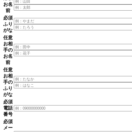
お名
前
必須
ふり
がな
任意
お相
手の
お名
前
任意
お相
手の
ふり
がな
必須
電話
番号
必須
メー