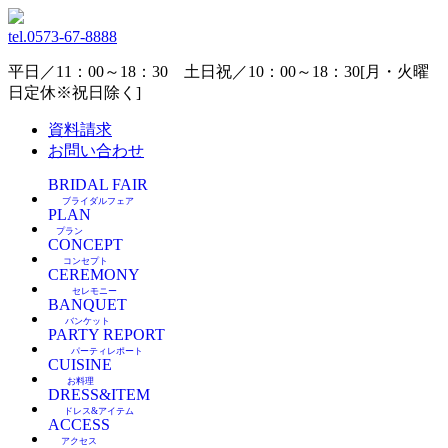
tel.
0573-67-8888
平日／11：00～18：30 土日祝／10：00～18：30[月・火曜
日定休※祝日除く]
資料請求
お問い合わせ
BRIDAL FAIR
ブライダルフェア
PLAN
プラン
CONCEPT
コンセプト
CEREMONY
セレモニー
BANQUET
バンケット
PARTY REPORT
パーティレポート
CUISINE
お料理
DRESS&ITEM
ドレス&アイテム
ACCESS
アクセス