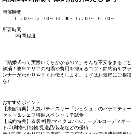
開催時間
11：00～
12：00～
13：00～
15：00～
16：00～
所要時間
3時間程度
「結婚式って実際いくらかかるの？」そんな不安をまるごと
解消！岐阜エリアの相場や費用を抑えるコツ・節約術をプラ
ンナーがわかりやすくお伝えします。まずはお気軽にご相談
を♪
おすすめポイント
【来館特典】人気パティスリー「シュシュ」のバラエティー
セット＆シェフ特製スペシャリテ試食
【成約特典】衣裳/料理/マイクロバス/テーブルコーディネー
ト/印刷物/引出物/見送品/装花などの優待
適用期間／今月中にご来館してご成約された方※成約特典は