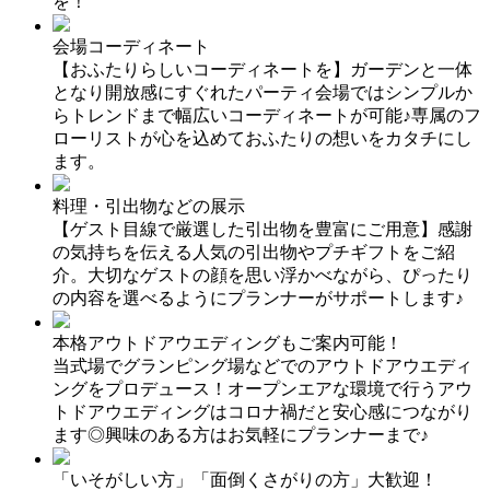
を！
会場コーディネート
【おふたりらしいコーディネートを】ガーデンと一体
となり開放感にすぐれたパーティ会場ではシンプルか
らトレンドまで幅広いコーディネートが可能♪専属のフ
ローリストが心を込めておふたりの想いをカタチにし
ます。
料理・引出物などの展示
【ゲスト目線で厳選した引出物を豊富にご用意】感謝
の気持ちを伝える人気の引出物やプチギフトをご紹
介。大切なゲストの顔を思い浮かべながら、ぴったり
の内容を選べるようにプランナーがサポートします♪
本格アウトドアウエディングもご案内可能！
当式場でグランピング場などでのアウトドアウエディ
ングをプロデュース！オープンエアな環境で行うアウ
トドアウエディングはコロナ禍だと安心感につながり
ます◎興味のある方はお気軽にプランナーまで♪
「いそがしい方」「面倒くさがりの方」大歓迎！