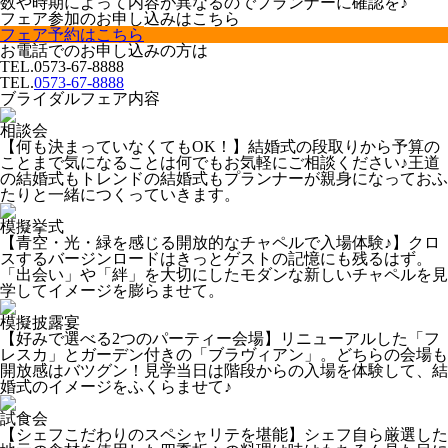
数や時期によって内容が異なるのでプランナーに確認を♪
フェア参加のお申し込みはこちら
フェア予約はこちら
お電話でのお申し込みの方は
TEL.
0573-67-8888
TEL.
0573-67-8888
ブライダルフェア内容
相談会
【何も決まっていなくてもOK！】結婚式の段取りから予算の
ことまで気になることは何でもお気軽にご相談ください♪王道
の結婚式もトレンドの結婚式もプランナーが親身になっておふ
たりと一緒につくっていきます。
模擬挙式
【青空・光・緑を感じる開放的なチャペルで入場体験♪】クロ
スするバージンロードはきっとゲストの記憶にも残るはず。
「出会い」や「絆」を大切にしたモダンな新しいチャペルを見
学してイメージを膨らませて。
模擬披露宴
【好みで選べる2つのパーティー会場】リニューアルした「フ
レスカ」とガーデン付きの「ブラヴィアン」。どちらの会場も
開放感はバツグン！見学当日は階段からの入場を体験して、結
婚式のイメージをふくらませて♪
試食会
【シェフこだわりのスペシャリテを堪能】シェフ自ら厳選した