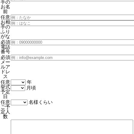
手の
お名
前
任意
お相
手の
ふり
がな
必須
電話
番号
必須
メー
ルア
ドレ
ス
任意
年
挙式
月頃
予定
日
任意
名様くらい
ご予
定人
数