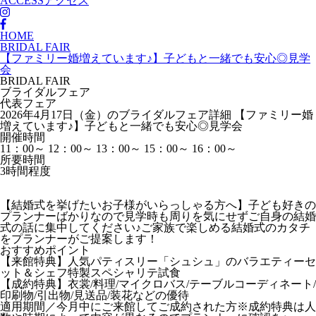
ACCESS
アクセス
HOME
BRIDAL FAIR
【ファミリー婚増えています♪】子どもと一緒でも安心◎見学
会
BRIDAL FAIR
ブライダルフェア
代表フェア
2026年4月17日（金）のブライダルフェア詳細
【ファミリー婚
増えています♪】子どもと一緒でも安心◎見学会
開催時間
11：00～
12：00～
13：00～
15：00～
16：00～
所要時間
3時間程度
【結婚式を挙げたいお子様がいらっしゃる方へ】子ども好きの
プランナーばかりなので見学時も周りを気にせずご自身の結婚
式の話に集中してください♪ご家族で楽しめる結婚式のカタチ
をプランナーがご提案します！
おすすめポイント
【来館特典】人気パティスリー「シュシュ」のバラエティーセ
ット＆シェフ特製スペシャリテ試食
【成約特典】衣裳/料理/マイクロバス/テーブルコーディネート/
印刷物/引出物/見送品/装花などの優待
適用期間／今月中にご来館してご成約された方※成約特典は人