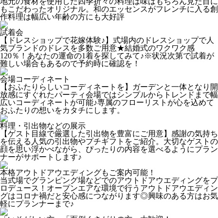
地元の食材を使用した四季折々の料理は味はもちろん見た目に
もこだわったオリジナル。和のエッセンスがフレンチに入る創
作料理は幅広い年齢の方にも大好評
試着会
【ドレスショップで花嫁体験♪】式場内のドレスショップで人
気ブランドのドレスを多数ご用意★結婚式のワクワク感
120％！あなたの運命の1着を探してみて♪※状況次第で試着が
難しい場合もあるので予約時に確認を！
会場コーディネート
【おふたりらしいコーディネートを】ガーデンと一体となり開
放感にすぐれたパーティ会場ではシンプルからトレンドまで幅
広いコーディネートが可能♪専属のフローリストが心を込めて
おふたりの想いをカタチにします。
料理・引出物などの展示
【ゲスト目線で厳選した引出物を豊富にご用意】感謝の気持ち
を伝える人気の引出物やプチギフトをご紹介。大切なゲストの
顔を思い浮かべながら、ぴったりの内容を選べるようにプラン
ナーがサポートします♪
本格アウトドアウエディングもご案内可能！
当式場でグランピング場などでのアウトドアウエディングをプ
ロデュース！オープンエアな環境で行うアウトドアウエディン
グはコロナ禍だと安心感につながります◎興味のある方はお気
軽にプランナーまで♪