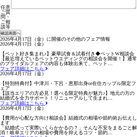
任意
ご質
問・
ご相
談等
2026年4月17日（金）に開催のその他のフェア情報
2026年4月17日（金）
【ペット好き集まれ♪】豪華試食＆試着付き◆ペットW相談会
【最近増えているペットウエディングの相談会を開催！】通常
のブライダルフェアの内容も体験出来て、ペット…
フェア詳細はこちら
2026年4月17日（金）
【特別特典付】中津川・下呂・恵那出身or在住カップル限定フ
ェア
【該当エリアの方必見！選べる限定特典が魅力♪】地元の方の
結婚式を全力サポート！リニューアルして生まれ…
フェア詳細はこちら
2026年4月17日（金）
【費用が心配な方向け相談会】結婚式の相場や節約術お伝えし
ます
「結婚式って実際いくらかかるの？」そんな不安をまるごと解
消！岐阜エリアの相場や費用を抑えるコツ・節約…