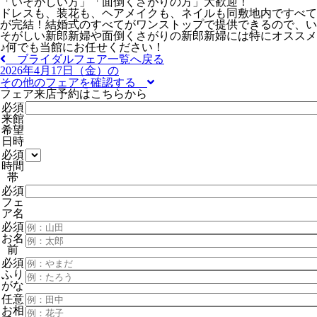
「いそがしい方」「面倒くさがりの方」大歓迎！
ドレスも、装花も、ヘアメイクも、ネイルも同敷地内ですべて
が完結！結婚式のすべてがワンストップで提供できるので、い
そがしい新郎新婦や面倒くさがりの新郎新婦には特にオススメ
♪何でも当館にお任せください！
ブライダルフェア一覧へ戻る
2026年4月17日（金）の
その他のフェアを確認する
フェア来店予約はこちらから
必須
来館
希望
日時
必須
時間
帯
必須
フェ
ア名
必須
お名
前
必須
ふり
がな
任意
お相