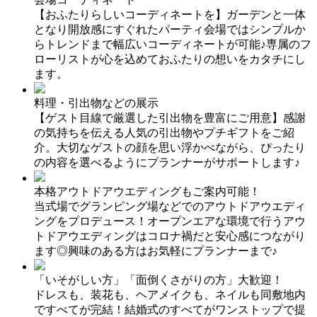
【おふたりらしいコーディネートを】ガーデンと一体
となり開放感にすぐれたパーティ会場ではシンプルか
らトレンドまで幅広いコーディネートが可能♪専属のフ
ローリストが心を込めておふたりの想いをカタチにし
ます。
料理・引出物などの展示
【ゲスト目線で厳選した引出物を豊富にご用意】感謝
の気持ちを伝える人気の引出物やプチギフトをご紹
介。大切なゲストの顔を思い浮かべながら、ぴったり
の内容を選べるようにプランナーがサポートします♪
本格アウトドアウエディングもご案内可能！
当式場でグランピング場などでのアウトドアウエディ
ングをプロデュース！オープンエアな環境で行うアウ
トドアウエディングはコロナ禍だと安心感につながり
ます◎興味のある方はお気軽にプランナーまで♪
「いそがしい方」「面倒くさがりの方」大歓迎！
ドレスも、装花も、ヘアメイクも、ネイルも同敷地内
ですべてが完結！結婚式のすべてがワンストップで提