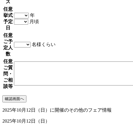
ス
任意
挙式
年
予定
月頃
日
任意
ご予
名様くらい
定人
数
任意
ご質
問・
ご相
談等
2025年10月12日（日）に開催のその他のフェア情報
2025年10月12日（日）