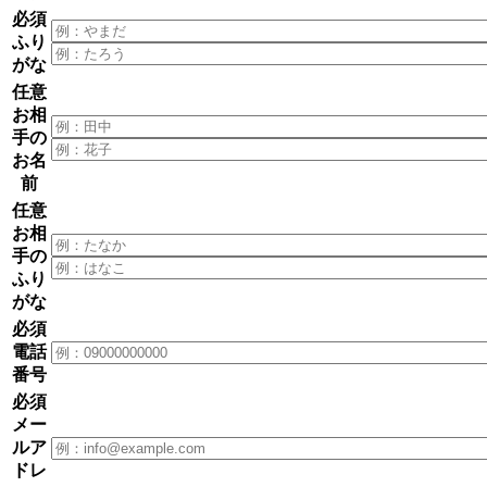
必須
ふり
がな
任意
お相
手の
お名
前
任意
お相
手の
ふり
がな
必須
電話
番号
必須
メー
ルア
ドレ