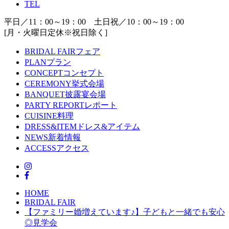
TEL
平日／11：00～19：00 土日祝／10：00～19：00
[月・火曜日定休※祝日除く]
BRIDAL FAIR
フェア
PLAN
プラン
CONCEPT
コンセプト
CEREMONY
挙式会場
BANQUET
披露宴会場
PARTY REPORT
レポート
CUISINE
料理
DRESS&ITEM
ドレス&アイテム
NEWS
新着情報
ACCESS
アクセス
HOME
BRIDAL FAIR
【ファミリー婚増えています♪】子どもと一緒でも安心
◎見学会