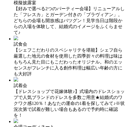
模擬披露宴
【好みで選べる2つのパーティー会場】リニューアルし
た「フレスカ」とガーデン付きの「ブラヴィアン」。
どちらの会場も開放感はバツグン！見学当日は階段か
らの入場を体験して、結婚式のイメージをふくらませ
て♪
試食会
【シェフこだわりのスペシャリテを堪能】シェフ自ら
厳選した地元の食材を使用した四季折々の料理は味は
もちろん見た目にもこだわったオリジナル。和のエッ
センスがフレンチに入る創作料理は幅広い年齢の方に
も大好評
試着会
【ドレスショップで花嫁体験♪】式場内のドレスショッ
プで人気ブランドのドレスを多数ご用意★結婚式のワ
クワク感120％！あなたの運命の1着を探してみて♪※状
況次第で試着が難しい場合もあるので予約時に確認
を！
会場コーディネート