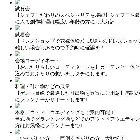
試食会
【シェフこだわりのスペシャリテを堪能】シェフ自ら厳
に入る創作料理は幅広い年齢の方にも大好評
試着会
【ドレスショップで花嫁体験♪】式場内のドレスショッ
難しい場合もあるので予約時に確認を！
会場コーディネート
【おふたりらしいコーディネートを】ガーデンと一体と
込めておふたりの想いをカタチにします。
料理・引出物などの展示
【ゲスト目線で厳選した引出物を豊富にご用意】感謝の
にプランナーがサポートします♪
本格アウトドアウエディングもご案内可能！
当式場でグランピング場などでのアウトドアウエディン
方はお気軽にプランナーまで♪
「いそがしい方」「面倒くさがりの方」大歓迎！