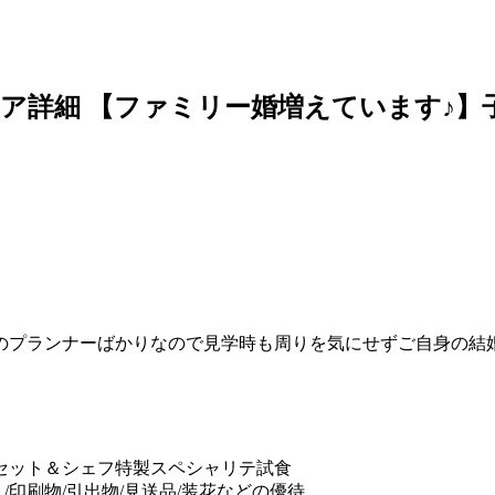
ェア詳細
【ファミリー婚増えています♪】
のプランナーばかりなので見学時も周りを気にせずご自身の結
セット＆シェフ特製スペシャリテ試食
/印刷物/引出物/見送品/装花などの優待