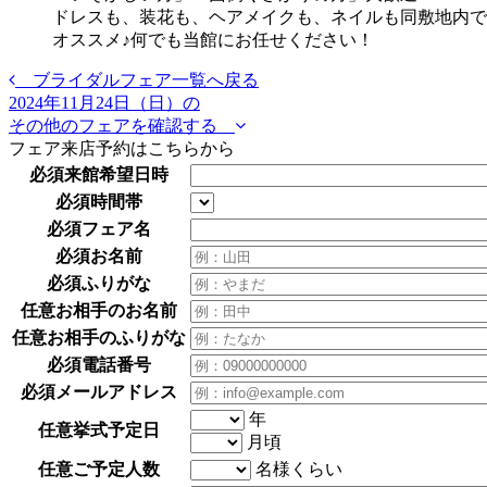
ドレスも、装花も、ヘアメイクも、ネイルも同敷地内で
オススメ♪何でも当館にお任せください！
ブライダルフェア一覧へ戻る
2024年11月24日（日）の
その他のフェアを確認する
フェア来店予約はこちらから
必須
来館希望日時
必須
時間帯
必須
フェア名
必須
お名前
必須
ふりがな
任意
お相手のお名前
任意
お相手のふりがな
必須
電話番号
必須
メールアドレス
年
任意
挙式予定日
月頃
任意
ご予定人数
名様くらい