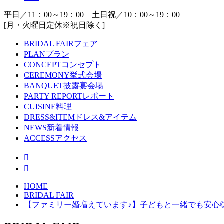
平日／11：00～19：00 土日祝／10：00～19：00
[月・火曜日定休※祝日除く]
BRIDAL FAIR
フェア
PLAN
プラン
CONCEPT
コンセプト
CEREMONY
挙式会場
BANQUET
披露宴会場
PARTY REPORT
レポート
CUISINE
料理
DRESS&ITEM
ドレス&アイテム
NEWS
新着情報
ACCESS
アクセス
HOME
BRIDAL FAIR
【ファミリー婚増えています♪】子どもと一緒でも安心